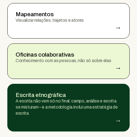
Mapeamentos
Visualizar relações, trajetos e atores
→
Oficinas colaborativas
Conhecimento com as pessoas, não só sobre elas
→
Escrita etnográfica
A escrita não vem só no final: campo, análise e escrita
se misturam – e a metodologia inclui uma estratégia de
escrita
→