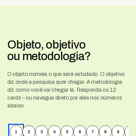
Objeto, objetivo
ou metodologia?
O objeto nomeia o que será estudado. O objetivo
diz onde a pesquisa quer chegar. A metodologia
diz como você vai chegar lá. Responda os 12
cards – ou navegue direto por eles nos números
abaixo.
1
2
3
4
5
6
7
8
9
10