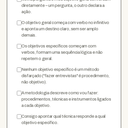
diretamente – um pergunta, o outro declara a
ação.
O objetivo geral começa com verbo no infinitivo
e aponta um destino claro, sem ser amplo
demais.
Os objetivos específicos começam com
verbos, formam uma sequência lógica e não
repetem o geral.
Nenhum objetivo específico é um método
disfarçado ("fazer entrevistas" é procedimento,
não objetivo).
A metodologia descreve como vou fazer:
procedimentos, técnicas e instrumentos ligados
a cada objetivo.
Consigo apontar qual técnica responde a qual
objetivo específico.